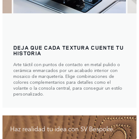
DEJA QUE CADA TEXTURA CUENTE TU
LA 
HISTORIA
La in
Arte táctil con puntos de contacto en metal pulido o
que d
cerámica enmarcados por un acabado interior con
idea.
 tu
mosaico de marquetería. Elige combinaciones de
colores complementarios para detalles como el
ente
volante o la consola central, para conseguir un estilo
personalizado.
Haz realidad tu idea con SV Bespoke.