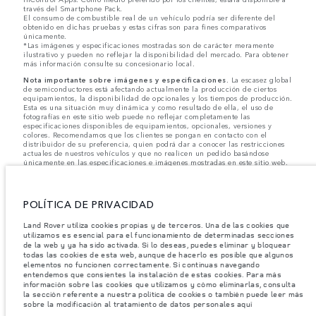
través del Smartphone Pack.
El consumo de combustible real de un vehículo podría ser diferente del
obtenido en dichas pruebas y estas cifras son para fines comparativos
únicamente.
*Las imágenes y especificaciones mostradas son de carácter meramente
ilustrativo y pueden no reflejar la disponibilidad del mercado. Para obtener
más información consulte su concesionario local.
Nota importante sobre imágenes y especificaciones.
La escasez global
de semiconductores está afectando actualmente la producción de ciertos
equipamientos, la disponibilidad de opcionales y los tiempos de producción.
Esta es una situación muy dinámica y como resultado de ella, el uso de
fotografías en este sitio web puede no reflejar completamente las
especificaciones disponibles de equipamientos, opcionales, versiones y
colores. Recomendamos que los clientes se pongan en contacto con el
distribuidor de su preferencia, quien podrá dar a conocer las restricciones
actuales de nuestros vehículos y que no realicen un pedido basándose
únicamente en las especificaciones e imágenes mostradas en este sitio web.
Jaguar Land Rover Limited busca constantemente nuevas formas de mejorar
las especificaciones, el diseño y la producción de sus vehículos, piezas y
accesorios, por lo que se producen modificaciones de forma continua y sin
POLÍTICA DE PRIVACIDAD
previo aviso. Según el modelo, algunas funciones serán opcionales o
vendrán incluidas de serie. La información, las especificaciones, los motores
Land Rover utiliza cookies propias y de terceros. Una de las cookies que
y los colores que aparecen en esta página web se basan en las
utilizamos es esencial para el funcionamiento de determinadas secciones
especificaciones europeas. Estos pueden variar en función del mercado y
de la web y ya ha sido activada. Si lo deseas, puedes eliminar y bloquear
pueden ser modificados sin previo aviso. Algunos vehículos se muestran con
todas las cookies de esta web, aunque de hacerlo es posible que algunos
equipamiento opcional y accesorios originales que pueden no estar
disponibles en todos los mercados. Ponte en contacto con tu concesionario
elementos no funcionen correctamente. Si continuas navegando
local para consultar disponibilidad y precios.
entendemos que consientes la instalación de estas cookies. Para más
información sobre las cookies que utilizamos y cómo eliminarlas, consulta
la sección referente a nuestra política de cookies o también puede leer más
sobre la modificación al tratamiento de datos personales aquí
Los pesos indicados reflejan la especificación estándar del vehículo. Los