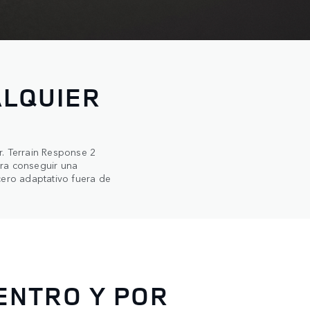
ALQUIER
ar. Terrain Response 2
ara conseguir una
cero adaptativo fuera de
ENTRO Y POR