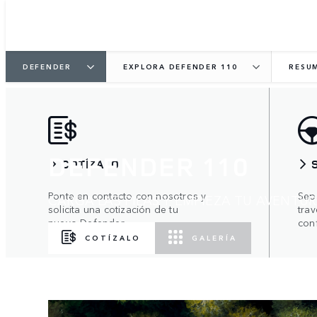
DEFENDER
EXPLORA DEFENDER 110
RESU
DEFENDER 110
COTÍZALO
Ponte en contacto con nosotros y
Sep
CARGA LAS PILAS Y EMPIEZA TU AVENTUR
solicita una cotización de tu
tra
nuevo Defender.
con
COTÍZALO
GALERÍA