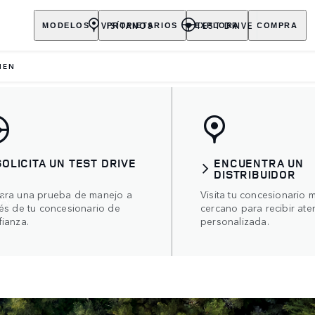
VISÍTANOS
TEST DRIVE
MODELOS
PROPIETARIOS
EXPLORA
COMPRA
MEN
SOLICITA UN TEST DRIVE
ENCUENTRA UN
DISTRIBUIDOR
ara una prueba de manejo a
Visita tu concesionario 
A.
vés de tu concesionario de
cercano para recibir ate
fianza.
personalizada.