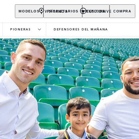
VISÍTANOS
TEST DRIVE
MODELOS
PROPIETARIOS
EXPLORA
COMPRA
PIONERAS
DEFENSORES DEL MAÑANA